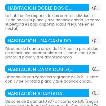
HABITACIÓN DOBLE DOS CAMAS
La habitación dispone de dos camas individuales.
Tv de pantalla plana y aire acondicionado. La cama
supletoria es bajo disponibilidad.(Pregunte en el
hostal)
-
habitación con:
1 Habitación
HABITACIÓN UNA CAMA DOBLE (UNA SUPLETORIA)
-
21 m²,
Dispone de 1 cama doble de 1.50, con la posibilidad
General:
de añadir una cama supletoria. Cuenta con Tv de
pantalla plana y aire acondicionado.
Distribución:
-
habitación con:
1 Habitación
HABITACIÓN CAMA DOBLE(2X2) + SUPLETORIA
-
21 m²,
Dispone de una cama extragrande de 2x2. Cuenta
General:
con Tv de pantalla plana y aire acondicionado.
-
habitación con:
1 Habitación
habitación doble
Distribución:
HABITACIÓN ADAPTADA
-
21 m²,
- cama individual = 2 (105x190 cm.)
Dispone de 2 camas(0.90) o 1 cama de 1,35 (según
General:
disponibilidad)con baño adaptado. Cuenta con Tv