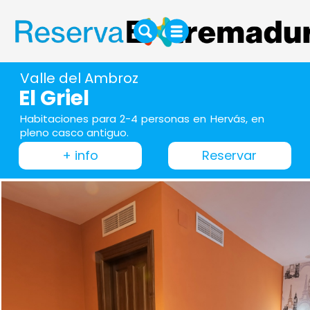
Valle del Ambroz
El Griel
Habitaciones para 2-4 personas en Hervás, en
pleno casco antiguo.
+ info
Reservar