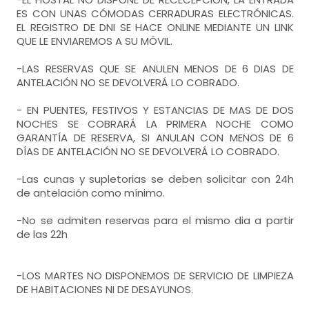
- cama de matrimonio (150x190 cm.)
ES CON UNAS CÓMODAS CERRADURAS ELECTRÓNICAS.
- sofá-cama (2 personas)
WC,
lavabo,
ducha,
EL REGISTRO DE DNI SE HACE ONLINE MEDIANTE UN LINK
QUE LE ENVIAREMOS A SU MÓVIL.
secador de pelo,
toallas,
TV,
Calefacción,
habitación doble
papel wc,
-LAS RESERVAS QUE SE ANULEN MENOS DE 6 DIAS DE
Aire acondicionado,
armario,
- cama individual = 2 (105x190 cm.)
ANTELACIÓN NO SE DEVOLVERÁ LO COBRADO.
- Habitación con cuarto de baño (con ducha
- EN PUENTES, FESTIVOS Y ESTANCIAS DE MAS DE DOS
TV,
Calefacción,
en vez de baño). Incluye:
NOCHES SE COBRARÁ LA PRIMERA NOCHE COMO
GARANTÍA DE RESERVA, SI ANULAN CON MENOS DE 6
Aire acondicionado,
armario,
WC,
lavabo,
ducha,
DÍAS DE ANTELACIÓN NO SE DEVOLVERÁ LO COBRADO.
secador de pelo,
toallas,
- Habitación con cuarto de baño (con ducha
-Las cunas y supletorias se deben solicitar con 24h
en vez de baño). Incluye:
de antelación como mínimo.
papel wc,
WC,
lavabo,
ducha,
-No se admiten reservas para el mismo dia a partir
secador de pelo,
toallas,
de las 22h
papel wc,
-LOS MARTES NO DISPONEMOS DE SERVICIO DE LIMPIEZA
DE HABITACIONES NI DE DESAYUNOS.