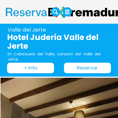
Valle del Jerte
Hotel Judería Valle del
Jerte
En Cabezuela del Valle, corazón del Valle del
Jerte.
+ info
Reservar