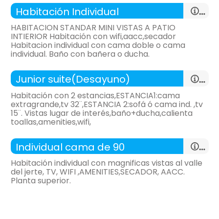
- cama individual (190x180 cm.)
Habitación Individual
HABITACION STANDAR MINI VISTAS A PATIO
TV,
Calefacción,
INTIERIOR Habitación con wifi,aacc,secador
Habitacion individual con cama doble o cama
Aire acondicionado,
armario,
habitación individual
individual. Baño con bañera o ducha.
- cama de gran tamaño (200x180 cm.)
mesa de estudio,
Junior suite(Desayuno)
- cama supletoria para 1 persona
- habitación con cuarto de baño. Incluye:
Habitación con 2 estancias,ESTANCIA1:cama
TV,
Calefacción,
extragrande,tv 32¨,ESTANCIA 2:sofá ó cama ind. ,tv
WC,
lavabo,
bañera,
15¨. Vistas lugar de interés,baño+ducha,calienta
habitación individual
Aire acondicionado,
armario,
toallas,amenities,wifi,
secador de pelo,
toallas,
- cama individual (200x135 cm.)
mesa de estudio,
Amenities,
papel wc,
Individual cama de 90
TV,
Calefacción,
- habitación con cuarto de baño. Incluye:
Habitación individual con magnificas vistas al valle
del jerte, TV, WIFI ,AMENITIES,SECADOR, AACC.
Aire acondicionado,
armario,
Planta superior.
WC,
lavabo,
ducha,
habitación con varias camas
mesa de estudio,
secador de pelo,
toallas,
- cama individual (190x90 cm.)
Amenities,
papel wc,
- cama de gran tamaño (200x180 cm.)
- habitación con cuarto de baño. Incluye: