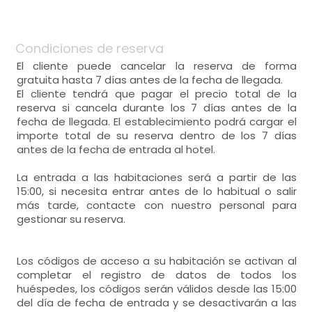
- cama supletoria para 1 persona
WC,
lavabo,
bañera,
habitación individual
TV,
Calefacción,
Condiciones de reserva
secador de pelo,
toallas,
- cama individual (190x90 cm.)
El cliente puede cancelar la reserva de forma
Aire acondicionado,
armario,
Amenities,
papel wc,
gratuita hasta 7 días antes de la fecha de llegada.
El cliente tendrá que pagar el precio total de la
TV,
Calefacción,
mesa de estudio,
reserva si cancela durante los 7 días antes de la
Aire acondicionado,
armario,
fecha de llegada. El establecimiento podrá cargar el
- habitación con cuarto de baño. Incluye:
importe total de su reserva dentro de los 7 días
mesa de estudio,
antes de la fecha de entrada al hotel.
WC,
lavabo,
bañera,
La entrada a las habitaciones será a partir de las
secador de pelo,
toallas,
- habitación con cuarto de baño. Incluye:
15:00, si necesita entrar antes de lo habitual o salir
Amenities,
papel wc,
más tarde, contacte con nuestro personal para
WC,
lavabo,
bañera,
gestionar su reserva.
secador de pelo,
toallas,
Amenities,
papel wc,
Los códigos de acceso a su habitación se activan al
completar el registro de datos de todos los
huéspedes, los códigos serán válidos desde las 15:00
del día de fecha de entrada y se desactivarán a las