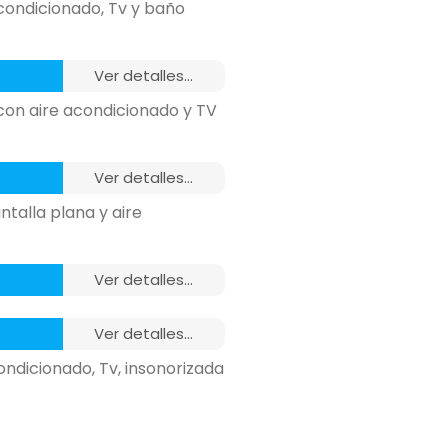
condicionado, Tv y baño
o,
armario,
ver detalles...
n vez de baño).
 con aire acondicionado y TV
o,
Amenities,
armario,
ver detalles...
n vez de baño).
ntalla plana y aire
o,
Amenities,
armario,
ver detalles...
n vez de baño).
Baño
ver detalles...
o,
Amenities,
armario,
ndicionado, Tv, insonorizada
n vez de baño).
o,
armario,