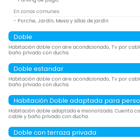
En zonas comunes:
- Porche, Jardín, Mesa y sillas de jardín
Doble
Habitación doble con aire acondicionado, Tv por cabl
baño privado con ducha.
-
habitación con:
1 Habitación
Doble estandar
-
18 m²,
Habitación doble con aire acondicionado, Tv por cabl
General:
baño privado con ducha.
-
habitación con:
1 Habitación
Distribución:
Habitación Doble adaptada para personas co
-
18 m²,
Habitación doble adaptada e insonorizada. Cuenta co
General:
habitación de matrimonio
cable y baño privado con ducha.
-
habitación con:
1 Habitación
Distribución:
Doble con terraza privada
-
15 m²,
- cama de matrimonio (135x190 cm.)