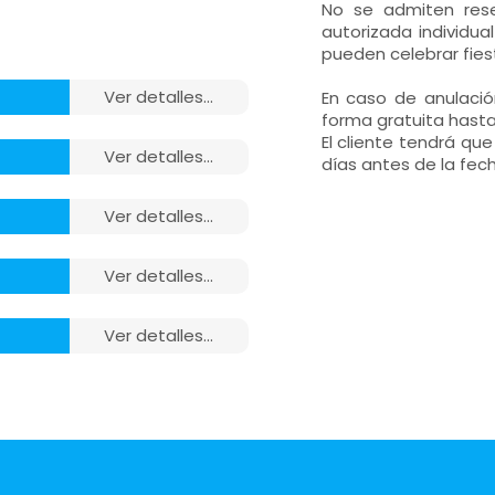
No se admiten res
autorizada individu
pueden celebrar fie
ver detalles...
En caso de anulació
forma gratuita hasta
El cliente tendrá qu
ver detalles...
días antes de la fec
o,
ver detalles...
tas,
o,
ver detalles...
tas,
o,
ra,
ver detalles...
tas,
o,
ra,
tas,
o,
ra,
tas,