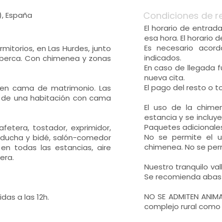
Condiciones de r
), España
El horario de entrad
esa hora. El horario d
Es necesario acor
mitorios, en Las Hurdes, junto
indicados.
Alberca. Con chimenea y zonas
En caso de llegada 
nueva cita.
El pago del resto o t
enen cama de matrimonio. Las
n de una habitación con cama
El uso de la chime
estancia y se incluye
Paquetes adicionales
fetera, tostador, exprimidor,
No se permite el u
 ducha y bidé, salón-comedor
chimenea. No se per
 en todas las estancias, aire
era.
Nuestro tranquilo va
Se recomienda abast
NO SE ADMITEN ANIMA
idas a las 12h.
complejo rural como 