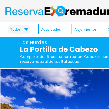
Todos
Actividades
Alojamientos
Las Hurdes
La Portilla de Cabezo
Complejo de 5 casas rurales en Cabezo, cerc
reserva natural de Las Batuecas