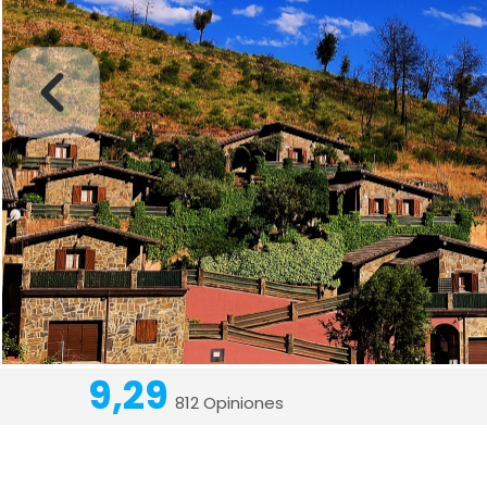
9,29
812 Opiniones