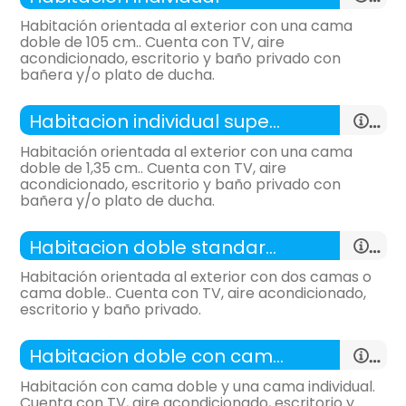
Habitación orientada al exterior con una cama
doble de 105 cm.. Cuenta con TV, aire
acondicionado, escritorio y baño privado con
bañera y/o plato de ducha.
-
habitación con:
1 Habitación
Habitacion individual superior(2 personas)
-
11 m²,
Habitación orientada al exterior con una cama
General:
doble de 1,35 cm.. Cuenta con TV, aire
acondicionado, escritorio y baño privado con
bañera y/o plato de ducha.
Distribución:
-
habitación con:
1 Habitación
Habitacion doble standard (1 o 2 camas)
-
13 m²,
Habitación orientada al exterior con dos camas o
General:
cama doble.. Cuenta con TV, aire acondicionado,
escritorio y baño privado.
habitación individual
Distribución:
- cama individual (105x190 cm.)
-
habitación con:
1 Habitación
Habitacion doble con cama supletoria
-
15 m²,
TV,
Calefacción,
Habitación con cama doble y una cama individual.
General:
Cuenta con TV, aire acondicionado, escritorio y