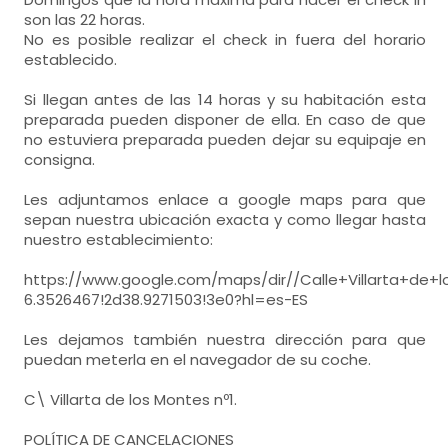
mesa de estudio,
son las 22 horas.
TV,
Calefacción,
No es posible realizar el check in fuera del horario
- habitación con cuarto de baño. Incluye:
establecido.
Aire acondicionado,
armario,
WC,
lavabo,
bañera,
Si llegan antes de las 14 horas y su habitación esta
mesa de estudio,
terraza-solarium,
preparada pueden disponer de ella. En caso de que
no estuviera preparada pueden dejar su equipaje en
- habitación con cuarto de baño. Incluye:
consigna.
WC,
lavabo,
bañera,
Les adjuntamos enlace a google maps para que
sepan nuestra ubicación exacta y como llegar hasta
nuestro establecimiento:
https://www.google.com/maps/dir//Calle+Villarta+de+
6.3526467!2d38.9271503!3e0?hl=es-ES
Les dejamos también nuestra dirección para que
puedan meterla en el navegador de su coche.
C\ Villarta de los Montes nº1.
POLÍTICA DE CANCELACIONES