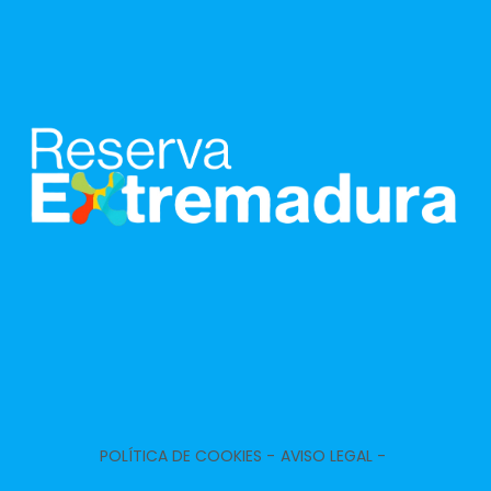
habitación de matrimonio
mesa de estudio,
- cama de matrimonio (200x150 cm.)
- habitación con cuarto de baño. Incluye:
TV,
Calefacción,
WC,
lavabo,
ducha,
Aire acondicionado,
armario,
secador de pelo,
toallas,
mesa de estudio,
Amenities,
papel wc,
- habitación con cuarto de baño. Incluye:
WC,
lavabo,
ducha,
secador de pelo,
toallas,
Amenities,
papel wc,
POLÍTICA DE COOKIES -
AVISO LEGAL -