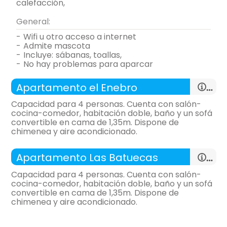
calefacción,
General:
-
wifi u otro acceso a internet
-
admite mascota
-
incluye:
sábanas, toallas,
-
no hay problemas para aparcar
Apartamento el Enebro
Capacidad para 4 personas. Cuenta con salón-
cocina-comedor, habitación doble, baño y un sofá
convertible en cama de 1,35m. Dispone de
chimenea y aire acondicionado.
-
apartamento con:
salón(13 m²), Cocina (13 m²), 1
Apartamento Las Batuecas
Habitación
-
40 m²,
Capacidad para 4 personas. Cuenta con salón-
cocina-comedor, habitación doble, baño y un sofá
General:
convertible en cama de 1,35m. Dispone de
chimenea y aire acondicionado.
Distribución:
-
apartamento con:
salón(13 m²), Cocina (13 m²), 1
salón
(13 m²)