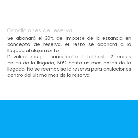
Habitación
-
sofá-cama, mesa auxiliar, mesa de centro,
-
40 m²,
-
tv plana 50",
-
calefacción, aire acondicionado,
General:
-
muy luminoso,
cocina
(13 m²)
Condiciones de reserva
Distribución:
-
vitrocerámica (2 placas para cocinar),
Se abonará el 30% del importe de la estancia en
microondas con grill, frigorífico,
salón
(13 m²)
concepto de reserva, el resto se abonará a la
-
menaje de cocina, cafetera, tetera, hervidor
-
sofá-cama, mesa auxiliar, mesa de centro,
llegada al alojamiento.
de agua, tostadora,
-
tv plana 50",
Devoluciones por cancelación: total hasta 2 meses
-
lavavajillas, lavadora, plancha, despensa
-
chimenea, calefacción, aire acondicionado,
antes de la llegada, 50% hasta un mes antes de la
-
muy luminoso,
llegada. No se reembolsa la reserva para anulaciones
cocina
(13 m²)
dentro del último mes de la reserva.
-
vitrocerámica (2 placas para cocinar),
microondas, frigorífico,
-
menaje de cocina, cafetera, tetera, hervidor
de agua, tostadora,
habitación de matrimonio
-
lavavajillas, lavadora, plancha,
- cama de matrimonio (200x150 cm.)
Tv plana 27",
Calefacción,
Aire acondicionado,
armario,