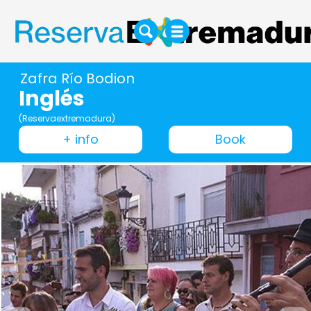
Zafra Río Bodion
Inglés
(Reservaextremadura)
+ info
Book