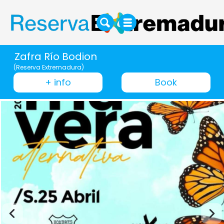
Zafra Río Bodion
(Reserva Extremadura)
+ info
Book