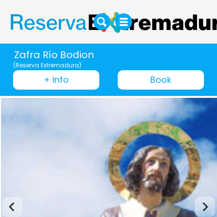
Zafra Río Bodion
(Reserva Extremadura)
+ info
Book