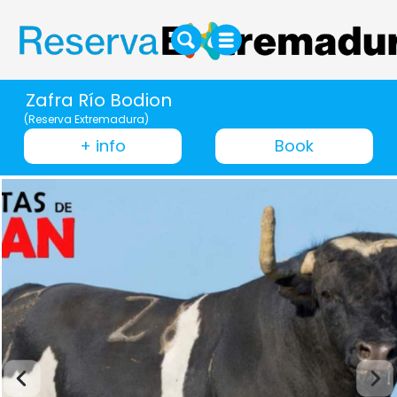
Zafra Río Bodion
(Reserva Extremadura)
+ info
Book