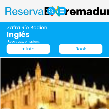
Zafra Río Bodion
Inglés
(Reservaextremadura)
+ info
Book