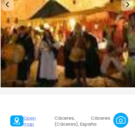
Open
Cáceres, Cáceres
map
(Cáceres), España