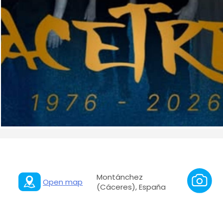
Montánchez
Open map
(Cáceres), España