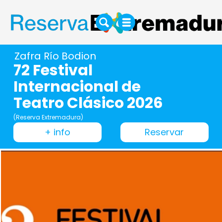
Zafra Río Bodion
72 Festival
Internacional de
Teatro Clásico 2026
(Reserva Extremadura)
+ info
Reservar