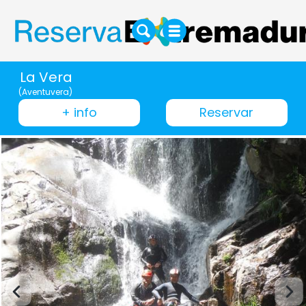
La Vera
(Aventuvera)
+ info
Reservar