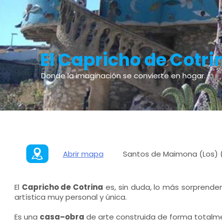
El Capricho de Cotri
Donde la imaginación se convierte en hogar.
Abrir mapa
Santos de Maimona (Los) 
El
Capricho de Cotrina
es, sin duda, lo más sorprende
artística muy personal y única.
Es una
casa–obra
de arte construida de forma totalme