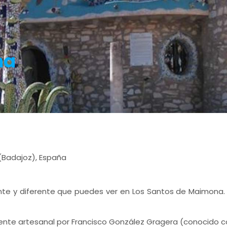
na
(Badajoz), España
nte y diferente que puedes ver en Los Santos de Maimona. 
nte artesanal por Francisco González Gragera (conocido c