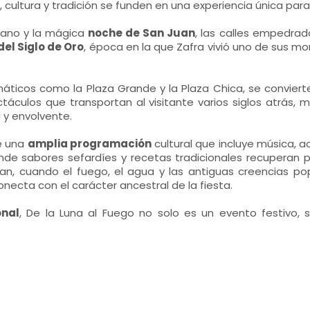
cultura y tradición se funden en una experiencia única para e
erano y la mágica
noche de San Juan
, las calles empedra
del Siglo de Oro
, época en la que Zafra vivió uno de sus
áticos como la Plaza Grande y la Plaza Chica, se convier
áculos que transportan al visitante varios siglos atrás, m
a y envolvente.
de una
amplia programación
cultural que incluye música, a
onde sabores sefardíes y recetas tradicionales recupera
Juan, cuando el fuego, el agua y las antiguas creencias p
onecta con el carácter ancestral de la fiesta.
onal
, De la Luna al Fuego no solo es un evento festivo, 