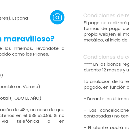
Condiciones de r
ceres), España
El pago se realizará
formas de pago qu
propia web)en el mo
n maravilloso?
metálico, al inicio de 
los Infiernos, llevándote a
ocido como los Pilones.
Condiciones de c
**** En los bonos r
durante 12 meses y u
o)
La anulación de la r
sponible en Verano)
pagado, en función 
 total (TODO EL AÑO)
- Durante los últimos
lación de 48h, en caso de que
- Las cancelacion
tenos en el 638.520.89. Si no
contratadas) no tend
r vía telefónica o en
- El cliente podrá 