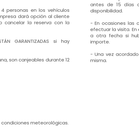
antes de 15 días d
 4 personas en los vehículos
disponibilidad.
mpresa dará opción al cliente
o cancelar la reserva con la
- En ocasiones las 
efectuar la visita. E
a otra fecha si hub
 ESTÁN GARANTIZADAS si hay
importe.
- Una vez acordado e
una, son canjeables durante 12
misma.
s condiciones meteorológicas.