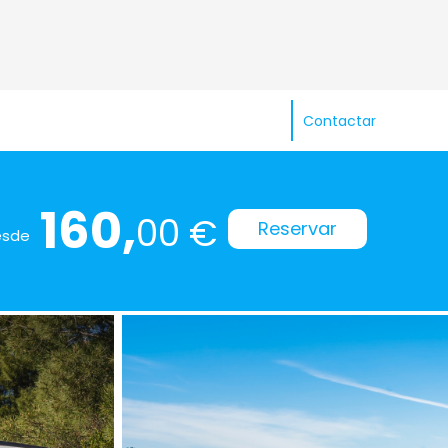
Contactar
160,
00 €
Reservar
esde