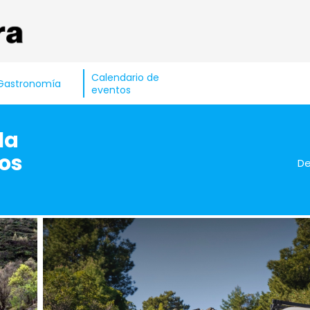
Calendario de
Gastronomía
eventos
la
nos
D