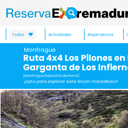
Todos
Actividades
Alojamientos
Monfragüe
Ruta 4x4 Los Pilones en 
Garganta de Los Infier
(Monfrague Natural Ecoturismo)
¿Listo para explorar este rincón maravilloso?