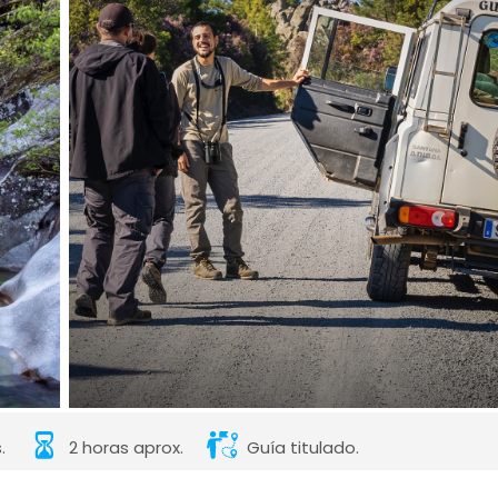
.
2 horas aprox.
Guía titulado.